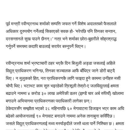
पूर्व मन्त्री रवीन्द्रनाथ शर्माको सम्पत्ति जफत गर्ने विशेष अदालतको फैसलाले
अधिकार दुरुपयोग गर्नेलाई सिकाएको सवक हो- ‘मरेपछि पनि तिनका सन्तान,
दरसन्तानले सुख पाउने छैनन्।’ नत्र भने शर्माका छोरा-बुहारीले सोह्रश्राद्ध
गर्नुपर्ने समयमा कदापि बाउलाई सरापेर बस्नुपर्ने थिएन।
रवीन्द्रनाथ शर्मा भ्रष्टाचारी ठहर भएकै दिन बिजुली अड्डा जसलाई अहिले
विद्युत् प्राधिकरण भनिन्छ, तिनका सञ्चालक आफैं बाँधिएर जाने डोरी बाट्दै
थिए। न मुलुकको हित, नत प्राधिकरणकै लागि फाइदा हुने काममा उनीहरु मसी
चोप्दै थिए। भटाभट काम सुरु भइरहेको त्रिशूली तेस्रो-ए जलविद्युत्लाई क्षमता
बढाउने नाममा ४ करोड ३० लाख अमेरिकी डलर (झण्डै चार अर्ब रुपियाँ) खोलामा
बगाउने अभियानमा प्राधिकरणका पदाधिकारी लागेका छन्।
ठेकेदारसँग सम्झौता भएको २८ महिनापछि ६० मेगावाटमा डिजाइन भएर काम अघि
बढेको आयोजनालाई ९० मेगावाट बनाउने नाममा अनेक तानाबुना कसिँदैछ।
जसले विद्युत् प्राधिकरणलाई मध्य मर्स्याङ्दीले जस्तै थला पार्ने निश्चित छ। क्षमता