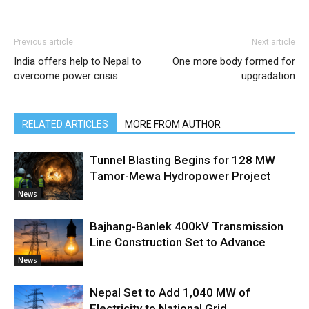
Previous article
Next article
India offers help to Nepal to
One more body formed for
overcome power crisis
upgradation
RELATED ARTICLES
MORE FROM AUTHOR
Tunnel Blasting Begins for 128 MW
Tamor-Mewa Hydropower Project
News
Bajhang-Banlek 400kV Transmission
Line Construction Set to Advance
News
Nepal Set to Add 1,040 MW of
Electricity to National Grid