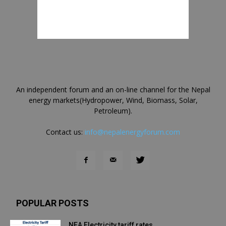
An independent forum and an on-line channel for the Nepal
energy markets(Hydropower, Wind, Biomass, Solar,
Petroleum).
Contact us:
info@nepalenergyforum.com
POPULAR POSTS
NEA Electricity tariff rates