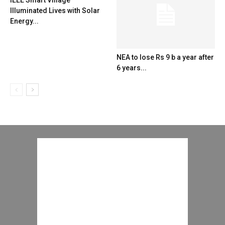
IEEE Smart Village
Illuminated Lives with Solar
Energy...
NEA to lose Rs 9 b a year after
6 years...