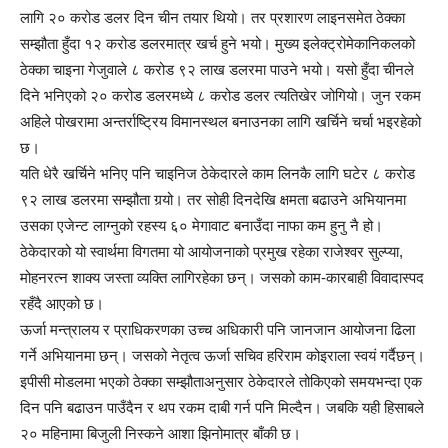
लागि २० करोड डलर दिन चीन तयार थियो। तर प्रशारण लाइनसमेत ठेक्का
सम्झौता हुँदा १२ करोड डलरमात्र खर्च हुने भयो। मुख्य इलेक्ट्रोमेकानिकलको
ठेक्का चाइना गेजुवाले ८ करोड ९२ लाख डलरमा पाउने भयो। यसो हुँदा चीनले
दिने भनिएको २० करोड डलरमध्ये ८ करोड डलर त्यतिखेर जोगियो। जुन रकम
अहिले पोखरामा अन्तर्राष्ट्रिय विमानस्थल बनाउनका लागि खर्चिने चर्चा भइरहेको
छ।
यति धेरै खर्चिने भनिए पनि चाइनिज ठेकेदारले काम लिनकै लागि घटेर ८ करोड
९२ लाख डलरमा सम्झौता गर्‍यो। तर सोही दिनदेखि क्षमता बढाउने अभियानमा
उसका एजेन्ट लाग्नुको रहस्य ६० मेगावाट बनाउँदा नाफा कम हुनु नै हो।
ठेकेदारको यो स्वार्थमा विगतमा यो आयोजनाको प्रमुख रहेका राजेश्वर सुल्प्या,
मोहनरत्न शाक्य जस्ता व्यक्ति लागिरहेका छन्। जसको काम-कारबाही विवादास्पद
रहँदै आएको छ।
ऊर्जा मन्त्रालय र प्राधिकरणका उच्च अधिकारी पनि जानजान आयोजना ढिला
गर्ने अभियानमा छन्। जसको नेतृत्व ऊर्जा सचिव हरिराम कोइराला स्वयं गर्दैछन्।
इपीसी मोडलमा भएको ठेक्का सम्झौताअनुसार ठेकेदारले तोकिएको समयभन्दा एक
दिन पनि बढाउन पाउँदैन र थप रकम दाबी गर्न पनि मिल्दैन। जबकि यही हिसाबले
२० महिनामा बिजुली निस्कने आशा झिनोमात्र बाँकी छ।