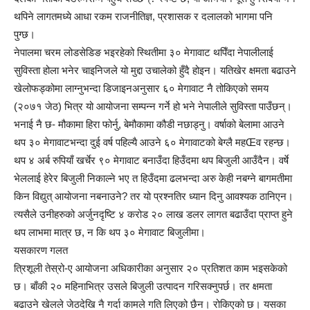
थपिने लागतमध्ये आधा रकम राजनीतिज्ञ, प्रशासक र दलालको भागमा पनि
पुग्छ।
नेपालमा चरम लोडसेडिङ भइरहेको स्थितीमा ३० मेगावाट थपिँदा नेपालीलाई
सुविस्ता होला भनेर चाइनिजले यो मुद्दा उचालेको हुँदै होइन। यतिखेर क्षमता बढाउने
खेलोफड्कोमा लाग्नुभन्दा डिजाइनअनुसार ६० मेगावाट नै तोकिएको समय
(२०७१ जेठ) भित्र यो आयोजना सम्पन्न गर्ने हो भने नेपालीले सुविस्ता पाउँछन्।
भनाई नै छ- मौकामा हिरा फोर्नु, बेमौकामा कौडी नछाड्नु। वर्षाको बेलामा आउने
थप ३० मेगावाटभन्दा दुई वर्ष पहिल्यै आउने ६० मेगावाटको बेग्लै महŒव रहन्छ।
थप ४ अर्ब रुपियाँ खर्चेर ९० मेगावाट बनाउँदा हिउँदमा थप बिजुली आउँदैन। वर्षे
भेललाई हेरेर बिजुली निकाल्ने भए त हिउँदमा ढलभन्दा अरु केही नबग्ने बागमतीमा
किन विद्युत् आयोजना नबनाउने? तर यो प्रश्नतिर ध्यान दिनु आवश्यक ठानिएन।
त्यसैले उनीहरुको अर्जुनदृष्टि ४ करोड २० लाख डलर लागत बढाउँदा प्राप्त हुने
थप लाभमा मात्र छ, न कि थप ३० मेगावाट बिजुलीमा।
यसकारण गलत
त्रिशूली तेस्रो-ए आयोजना अधिकारीका अनुसार २० प्रतिशत काम भइसकेको
छ। बाँकी २० महिनाभित्र उसले बिजुली उत्पादन गरिसक्नुपर्छ। तर क्षमता
बढाउने खेलले जेठदेखि नै गर्दा कामले गति लिएको छैन। रोकिएको छ। यसका