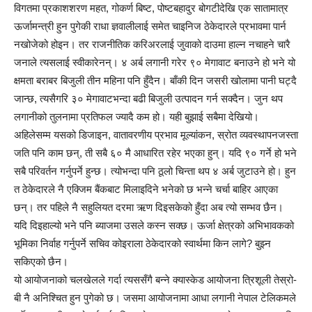
विगतमा प्रकाशशरण महत, गोकर्ण बिष्ट, पोष्टबहादुर बोगटीदेखि एक सातामात्र
ऊर्जामन्त्री हुन पुगेकी राधा ज्ञवालीलाई समेत चाइनिज ठेकेदारले प्रभावमा पार्न
नखोजेको होइन। तर राजनीतिक करिअरलाई जुवाको दाउमा हाल्न नचाहने चारै
जनाले त्यसलाई स्वीकारेनन्। ४ अर्ब लगानी गरेर ९० मेगावाट बनाउने हो भने यो
क्षमता बराबर बिजुली तीन महिना पनि हुँदैन। बाँकी दिन जसरी खोलामा पानी घट्दै
जान्छ, त्यसैगरि ३० मेगावाटभन्दा बढी बिजुली उत्पादन गर्न सक्दैन। जुन थप
लगानीको तुलनामा प्रतिफल ज्यादै कम हो। यही बुझाई सबैमा देखियो।
अहिलेसम्म यसको डिजाइन, वातावरणीय प्रभाव मूल्यांकन, स्रोत व्यवस्थापनजस्ता
जति पनि काम छन्, ती सबै ६० मै आधारित रहेर भएका हुन्। यदि ९० गर्ने हो भने
सबै परिवर्तन गर्नुपर्ने हुन्छ। त्योभन्दा पनि ठूलो चिन्ता थप ४ अर्ब जुटाउने हो। हुन
त ठेकेदारले नै एक्जिम बैंकबाट मिलाइदिने भनेको छ भन्ने चर्चा बाहिर आएका
छन्। तर पहिले नै सहुलियत दरमा ऋण दिइसकेको हुँदा अब त्यो सम्भव छैन।
यदि दिइहाल्यो भने पनि ब्याजमा उसले कस्न सक्छ। ऊर्जा क्षेत्रको अभिभावकको
भूमिका निर्वाह गर्नुपर्ने सचिव कोइराला ठेकेदारको स्वार्थमा किन लागे? बुझ्न
सकिएको छैन।
यो आयोजनाको चलखेलले गर्दा त्यससँगै बन्ने क्यास्केड आयोजना त्रिशूली तेस्रो-
बी नै अनिश्चित हुन पुगेको छ। जसमा आयोजनामा आधा लगानी नेपाल टेलिकमले