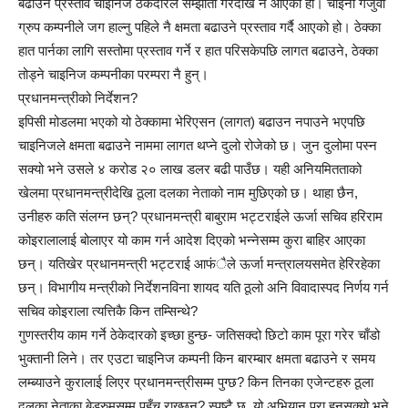
बढाउने प्रस्ताव चाइनिज ठेकेदारले सम्झौता गरेदेखि नै आएको हो। चाइना गेजुवा
ग्रुप कम्पनीले जग हाल्नु पहिले नै क्षमता बढाउने प्रस्ताव गर्दै आएको हो। ठेक्का
हात पार्नका लागि सस्तोमा प्रस्ताव गर्ने र हात परिसकेपछि लागत बढाउने, ठेक्का
तोड्ने चाइनिज कम्पनीका परम्परा नै हुन्।
प्रधानमन्त्रीको निर्देशन?
इपिसी मोडलमा भएको यो ठेक्कामा भेरिएसन (लागत) बढाउन नपाउने भएपछि
चाइनिजले क्षमता बढाउने नाममा लागत थप्ने दुलो रोजेको छ। जुन दुलोमा पस्न
सक्यो भने उसले ४ करोड २० लाख डलर बढी पाउँछ। यही अनियमितताको
खेलमा प्रधानमन्त्रीदेखि ठूला दलका नेताको नाम मुछिएको छ। थाहा छैन,
उनीहरु कति संलग्न छन्? प्रधानमन्त्री बाबुराम भट्टराईले ऊर्जा सचिव हरिराम
कोइरालालाई बोलाएर यो काम गर्न आदेश दिएको भन्नेसम्म कुरा बाहिर आएका
छन्। यतिखेर प्रधानमन्त्री भट्टराई आफंैले ऊर्जा मन्त्रालयसमेत हेरिरहेका
छन्। विभागीय मन्त्रीको निर्देशनविना शायद यति ठूलो अनि विवादास्पद निर्णय गर्न
सचिव कोइराला त्यत्तिकै किन तम्सिन्थे?
गुणस्तरीय काम गर्ने ठेकेदारको इच्छा हुन्छ- जतिसक्दो छिटो काम पूरा गरेर चाँडो
भुक्तानी लिने। तर एउटा चाइनिज कम्पनी किन बारम्बार क्षमता बढाउने र समय
लम्ब्याउने कुरालाई लिएर प्रधानमन्त्रीसम्म पुग्छ? किन तिनका एजेन्टहरु ठूला
दलका नेताका बेडरुमसम्म पहुँच राख्छन्? स्पष्टै छ, यो अभियान पूरा हुनसक्यो भने