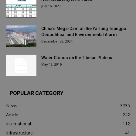
July 16, 2023
China’s Mega-Dam on the Yarlung Tsangpo:
Geopolitical and Environmental Alarm
December 28, 2024
Water Clouds on the Tibetan Plateau
May 12, 2016
POPULAR CATEGORY
News
3735
Article
242
International
112
Infrastructure
41