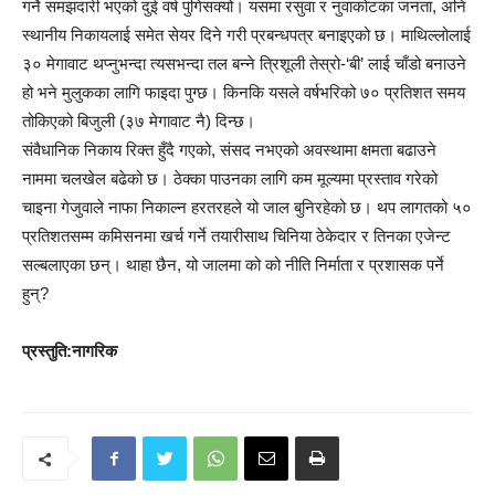
गर्ने समझदारी भएको दुई वर्ष पुगिसक्यो। यसमा रसुवा र नुवाकोटका जनता, अनि
स्थानीय निकायलाई समेत सेयर दिने गरी प्रबन्धपत्र बनाइएको छ। माथिल्लोलाई
३० मेगावाट थप्नुभन्दा त्यसभन्दा तल बन्ने त्रिशूली तेस्रो-‘बी’ लाई चाँडो बनाउने
हो भने मुलुकका लागि फाइदा पुग्छ। किनकि यसले वर्षभरिको ७० प्रतिशत समय
तोकिएको बिजुली (३७ मेगावाट नै) दिन्छ।
संवैधानिक निकाय रिक्त हुँदै गएको, संसद नभएको अवस्थामा क्षमता बढाउने
नाममा चलखेल बढेको छ। ठेक्का पाउनका लागि कम मूल्यमा प्रस्ताव गरेको
चाइना गेजुवाले नाफा निकाल्न हरतरहले यो जाल बुनिरहेको छ। थप लागतको ५०
प्रतिशतसम्म कमिसनमा खर्च गर्ने तयारीसाथ चिनिया ठेकेदार र तिनका एजेन्ट
सल्बलाएका छन्। थाहा छैन, यो जालमा को को नीति निर्माता र प्रशासक पर्ने
हुन्?
प्रस्तुति:नागरिक