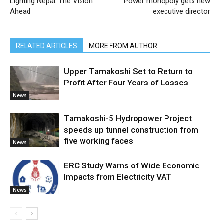
Lighting Nepal: The Vision
Power monopoly gets new
Ahead
executive director
RELATED ARTICLES
MORE FROM AUTHOR
Upper Tamakoshi Set to Return to
Profit After Four Years of Losses
News
Tamakoshi-5 Hydropower Project
speeds up tunnel construction from
five working faces
News
ERC Study Warns of Wide Economic
Impacts from Electricity VAT
News