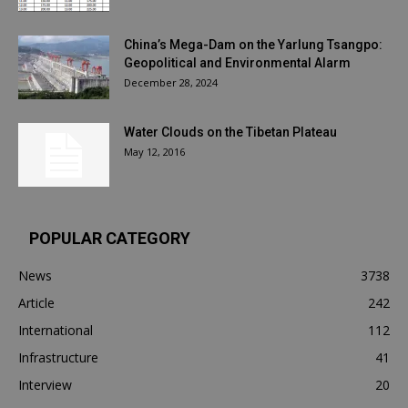
China’s Mega-Dam on the Yarlung Tsangpo:
Geopolitical and Environmental Alarm
December 28, 2024
Water Clouds on the Tibetan Plateau
May 12, 2016
POPULAR CATEGORY
News
3738
Article
242
International
112
Infrastructure
41
Interview
20