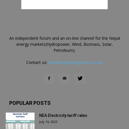
An independent forum and an on-line channel for the Nepal
energy markets(Hydropower, Wind, Biomass, Solar,
Petroleum).
Contact us:
info@nepalenergyforum.com
POPULAR POSTS
NEA Electricity tariff rates
July 16, 2023