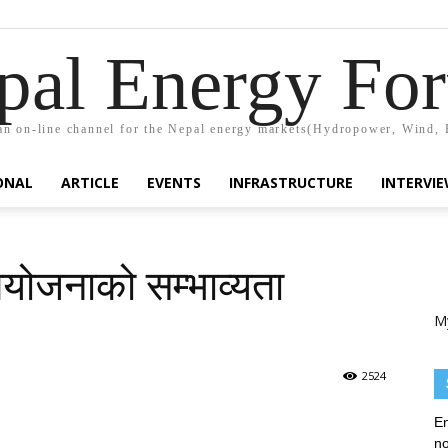
pal Energy Fo
n on-line channel for the Nepal energy markets(Hydropower, Wind, 
ONAL
ARTICLE
EVENTS
INFRASTRUCTURE
INTERVI
आयोजनाको सम्भाव्यता
M
2524
En
no