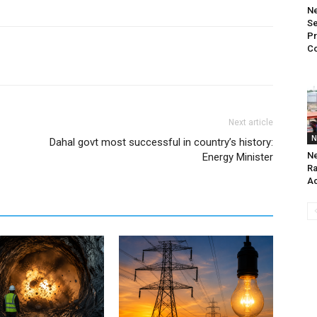
Ne
Se
Pr
Co
Next article
N
Dahal govt most successful in country’s history:
Ne
Energy Minister
Ra
Ac