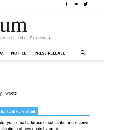
rum
Biomass, Solar, Petroleum).
EW
NOTICE
PRESS RELEASE
y Tweets
Subscribe via Email
ter your email address to subscribe and receive
tifications of new posts by email.