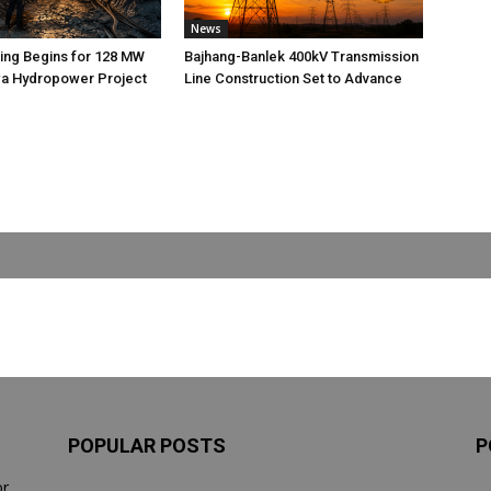
News
ting Begins for 128 MW
Bajhang-Banlek 400kV Transmission
 Hydropower Project
Line Construction Set to Advance
POPULAR POSTS
P
or