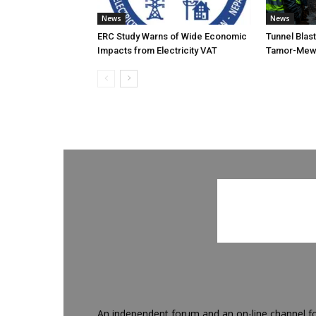
News
News
ERC Study Warns of Wide Economic
Tunnel Blas
Impacts from Electricity VAT
Tamor-Mewa
An independent forum and an on-line channel f