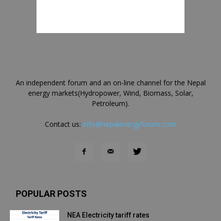
An independent forum and an on-line channel for the Nepal
energy markets(Hydropower, Wind, Biomass, Solar,
Petroleum).
Contact us:
info@nepalenergyforum.com
POPULAR POSTS
NEA Electricity tariff rates