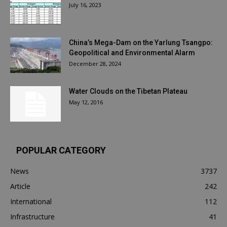
July 16, 2023
China’s Mega-Dam on the Yarlung Tsangpo:
Geopolitical and Environmental Alarm
December 28, 2024
Water Clouds on the Tibetan Plateau
May 12, 2016
POPULAR CATEGORY
News
3737
Article
242
International
112
Infrastructure
41