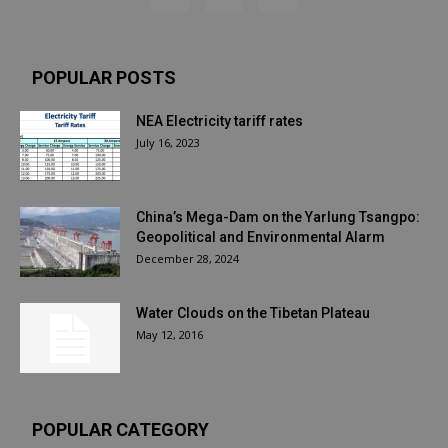
POPULAR POSTS
NEA Electricity tariff rates
July 16, 2023
China’s Mega-Dam on the Yarlung Tsangpo:
Geopolitical and Environmental Alarm
December 28, 2024
Water Clouds on the Tibetan Plateau
May 12, 2016
POPULAR CATEGORY