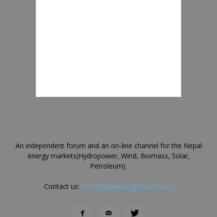
An independent forum and an on-line channel for the Nepal
energy markets(Hydropower, Wind, Biomass, Solar,
Petroleum).
Contact us:
info@nepalenergyforum.com